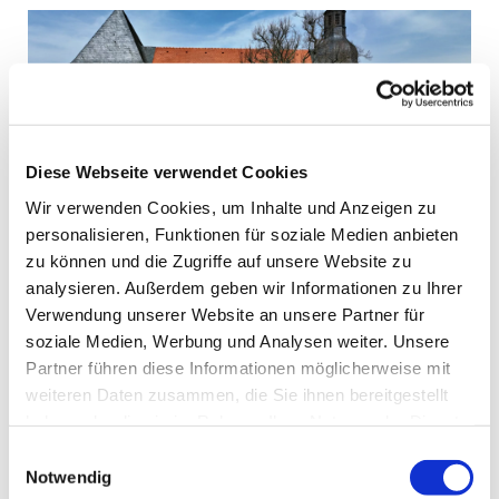
Diese Webseite verwendet Cookies
Wir verwenden Cookies, um Inhalte und Anzeigen zu
personalisieren, Funktionen für soziale Medien anbieten
zu können und die Zugriffe auf unsere Website zu
analysieren. Außerdem geben wir Informationen zu Ihrer
Verwendung unserer Website an unsere Partner für
soziale Medien, Werbung und Analysen weiter. Unsere
Partner führen diese Informationen möglicherweise mit
360 ° Rundumblick in die
weiteren Daten zusammen, die Sie ihnen bereitgestellt
Kirche
haben oder die sie im Rahmen Ihrer Nutzung der Dienste
gesammelt haben.
Einwilligungsauswahl
Notwendig