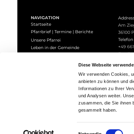
NAVIGATION
Addres
Startseite
Am Zie
Pfarrbrief | Termine | Berichte
36100 
Telefo
Unsere Pfarrei
+49 661
Leben in der Gemeinde
Email
Sakramente
pfarrei
Kontakt
Diese Webseite verwende
Hinweisgeberschutz
Wir verwenden Cookies, um
anbieten zu können und di
Informationen zu Ihrer Ve
und Analysen weiter. Unse
zusammen, die Sie ihnen b
I
gesammelt haben.
Einwilligungsauswahl
Notwendig