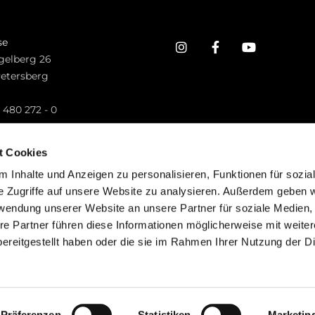
se
gelberg 26
Petersberg
n
 480 272 - 0
.petersberg@bistum-fulda.de
t Cookies
 Inhalte und Anzeigen zu personalisieren, Funktionen für sozia
e Zugriffe auf unsere Website zu analysieren. Außerdem geben w
rwendung unserer Website an unsere Partner für soziale Medien
re Partner führen diese Informationen möglicherweise mit weite
ereitgestellt haben oder die sie im Rahmen Ihrer Nutzung der D
mpressum
Datenschutzerklärung
ChurchDesk-Lo
Präferenzen
Statistiken
Marketin