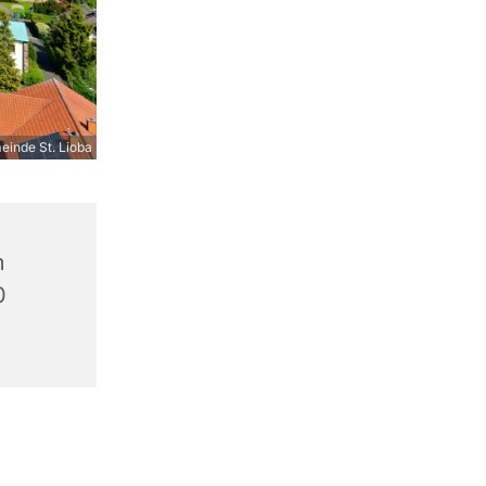
inde St. Lioba
m
0