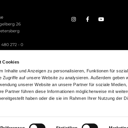
se
gelberg 26
Petersberg
n
 480 272 - 0
.petersberg@bistum-fulda.de
t Cookies
 Inhalte und Anzeigen zu personalisieren, Funktionen für sozia
e Zugriffe auf unsere Website zu analysieren. Außerdem geben w
rwendung unserer Website an unsere Partner für soziale Medien
re Partner führen diese Informationen möglicherweise mit weite
ereitgestellt haben oder die sie im Rahmen Ihrer Nutzung der D
mpressum
Datenschutzerklärung
ChurchDesk-Lo
Präferenzen
Statistiken
Marketin