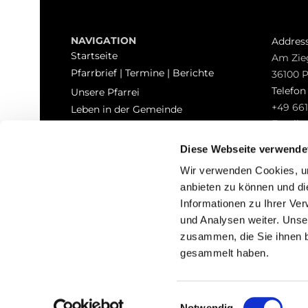
NAVIGATION
Addres
Startseite
Am Zie
Pfarrbrief | Termine | Berichte
36100 
Telefo
Unsere Pfarrei
+49 661
Leben in der Gemeinde
Email
Sakramente
pfarrei
Kontakt
Diese Webseite verwende
Hinweisgeberschutz
Wir verwenden Cookies, um
anbieten zu können und di
Informationen zu Ihrer Ve
und Analysen weiter. Unse
zusammen, die Sie ihnen b
I
gesammelt haben.
Einwilligungsauswahl
Notwendig