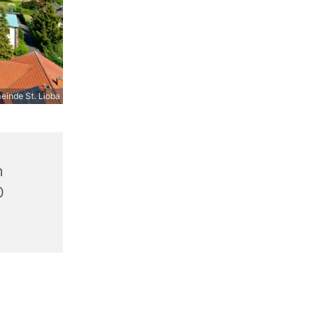
inde St. Lioba
m
0