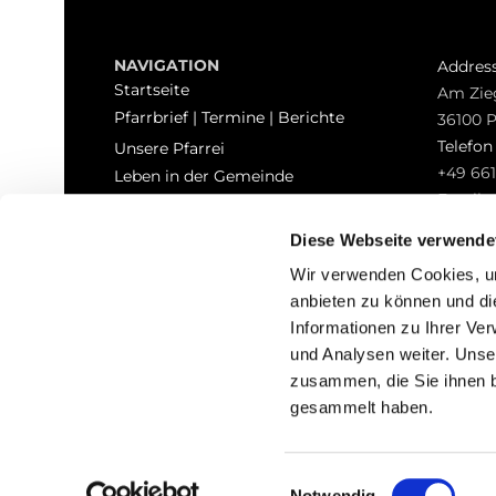
NAVIGATION
Addres
Startseite
Am Zie
Pfarrbrief | Termine | Berichte
36100 
Telefo
Unsere Pfarrei
+49 661
Leben in der Gemeinde
Email
Sakramente
pfarrei
Kontakt
Diese Webseite verwende
Hinweisgeberschutz
Wir verwenden Cookies, um
anbieten zu können und di
Informationen zu Ihrer Ve
und Analysen weiter. Unse
zusammen, die Sie ihnen b
I
gesammelt haben.
Einwilligungsauswahl
Notwendig