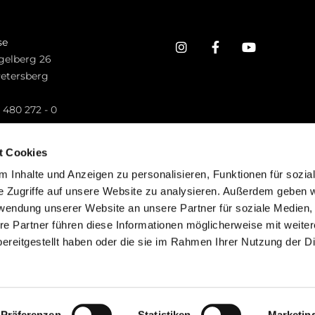
se
gelberg 26
Petersberg
n
 480 272 - 0
.petersberg@bistum-fulda.de
t Cookies
 Inhalte und Anzeigen zu personalisieren, Funktionen für sozia
e Zugriffe auf unsere Website zu analysieren. Außerdem geben w
rwendung unserer Website an unsere Partner für soziale Medien
re Partner führen diese Informationen möglicherweise mit weite
ereitgestellt haben oder die sie im Rahmen Ihrer Nutzung der D
mpressum
Datenschutzerklärung
ChurchDesk-Lo
Präferenzen
Statistiken
Marketin