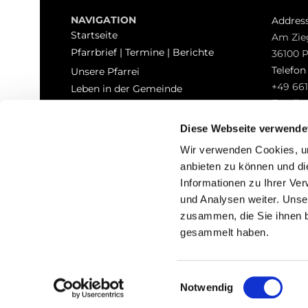
NAVIGATION
Addres
Startseite
Am Zie
Pfarrbrief | Termine | Berichte
36100 
Telefo
Unsere Pfarrei
+49 661
Leben in der Gemeinde
Email
Sakramente
pfarrei
Kontakt
Diese Webseite verwende
Hinweisgeberschutz
Wir verwenden Cookies, um
anbieten zu können und di
Informationen zu Ihrer Ve
und Analysen weiter. Unse
zusammen, die Sie ihnen b
I
gesammelt haben.
Einwilligungsauswahl
Notwendig