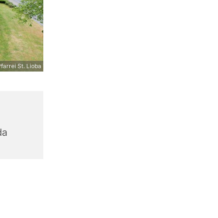
farrei St. Lioba
da