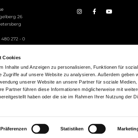
se
gelberg 26
Petersberg
n
 480 272 - 0
.petersberg@bistum-fulda.de
t Cookies
 Inhalte und Anzeigen zu personalisieren, Funktionen für sozia
e Zugriffe auf unsere Website zu analysieren. Außerdem geben w
rwendung unserer Website an unsere Partner für soziale Medien
re Partner führen diese Informationen möglicherweise mit weite
ereitgestellt haben oder die sie im Rahmen Ihrer Nutzung der D
mpressum
Datenschutzerklärung
ChurchDesk-Lo
Präferenzen
Statistiken
Marketin