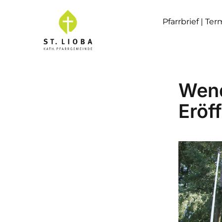
Pfarrbrief | Te
Wend
Eröf