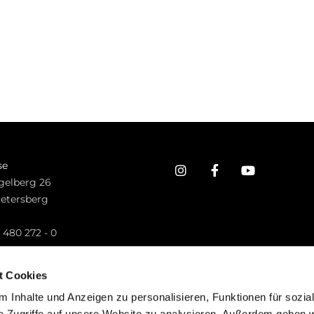
se
gelberg 26
Petersberg
n
 480 272 - 0
.petersberg@bistum-fulda.de
t Cookies
 Inhalte und Anzeigen zu personalisieren, Funktionen für sozia
e Zugriffe auf unsere Website zu analysieren. Außerdem geben w