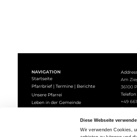
NAVIGATION
Addres
Startseite
Am Zie
Pfarrbrief | Termine | Berichte
36100 
Telefo
Unsere Pfarrei
+49 661
Leben in der Gemeinde
Email
Sakramente
pfarrei
Kontakt
Diese Webseite verwende
Hinweisgeberschutz
Wir verwenden Cookies, um
anbieten zu können und di