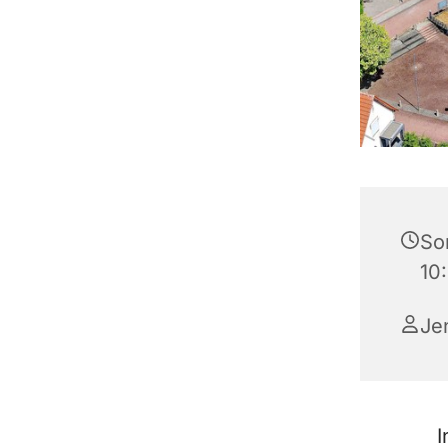
So
10
Je
I