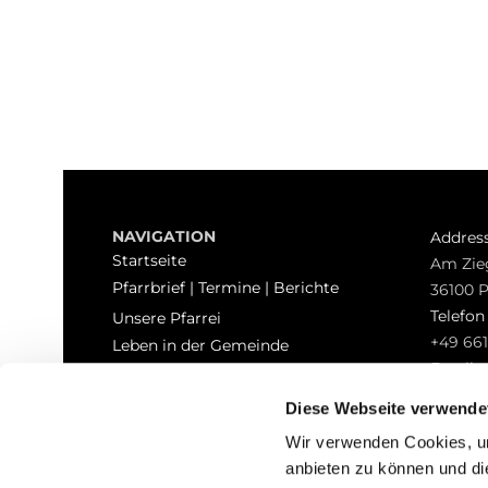
NAVIGATION
Addres
Startseite
Am Zie
Pfarrbrief | Termine | Berichte
36100 
Telefo
Unsere Pfarrei
+49 661
Leben in der Gemeinde
Email
Sakramente
pfarrei
Kontakt
Diese Webseite verwende
Hinweisgeberschutz
Wir verwenden Cookies, um
anbieten zu können und di