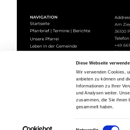
NAVIGATION
Addres
Startseite
Am Zie
Pfarrbrief | Termine | Berichte
36100 
Telefo
Unsere Pfarrei
+49 661
Leben in der Gemeinde
Email
Sakramente
pfarrei
Kontakt
Diese Webseite verwende
Hinweisgeberschutz
Wir verwenden Cookies, um
anbieten zu können und di
Informationen zu Ihrer Ve
und Analysen weiter. Unse
zusammen, die Sie ihnen b
I
gesammelt haben.
Einwilligungsauswahl
Notwendig