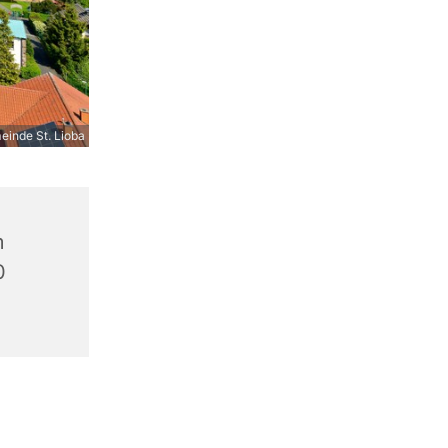
inde St. Lioba
m
0