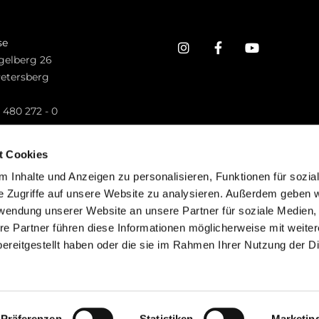
se
gelberg 26
Petersberg
n
 480 272 - 0
.petersberg@bistum-fulda.de
t Cookies
 Inhalte und Anzeigen zu personalisieren, Funktionen für sozia
e Zugriffe auf unsere Website zu analysieren. Außerdem geben w
rwendung unserer Website an unsere Partner für soziale Medien
re Partner führen diese Informationen möglicherweise mit weite
ereitgestellt haben oder die sie im Rahmen Ihrer Nutzung der D
mpressum
Datenschutzerklärung
ChurchDesk-Lo
Präferenzen
Statistiken
Marketin