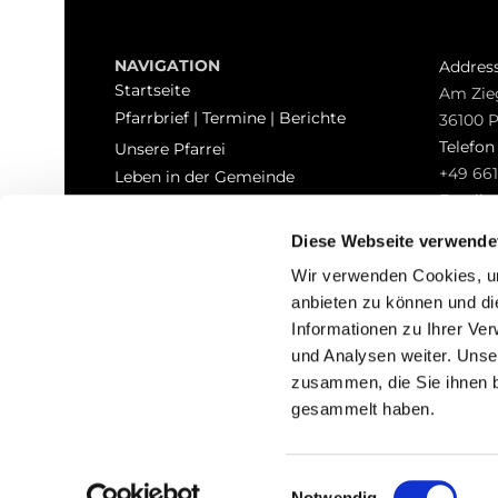
NAVIGATION
Addres
Startseite
Am Zie
Pfarrbrief | Termine | Berichte
36100 
Telefo
Unsere Pfarrei
+49 661
Leben in der Gemeinde
Email
Sakramente
pfarrei
Kontakt
Diese Webseite verwende
Hinweisgeberschutz
Wir verwenden Cookies, um
anbieten zu können und di
Informationen zu Ihrer Ve
und Analysen weiter. Unse
zusammen, die Sie ihnen b
I
gesammelt haben.
Einwilligungsauswahl
Notwendig