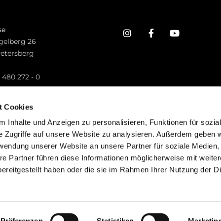
se
gelberg 26
Petersberg
n
 480 272 - 0
.petersberg@bistum-fulda.de
t Cookies
 Inhalte und Anzeigen zu personalisieren, Funktionen für sozia
e Zugriffe auf unsere Website zu analysieren. Außerdem geben w
rwendung unserer Website an unsere Partner für soziale Medien
re Partner führen diese Informationen möglicherweise mit weite
ereitgestellt haben oder die sie im Rahmen Ihrer Nutzung der D
mpressum
Datenschutzerklärung
ChurchDesk-Lo
Präferenzen
Statistiken
Marketin