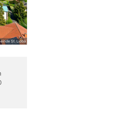
inde St. Lioba
m
0