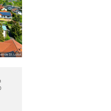
inde St. Lioba
m
0