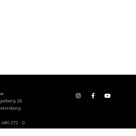
se
gelberg 26
Petersberg
n
 480 272 - 0