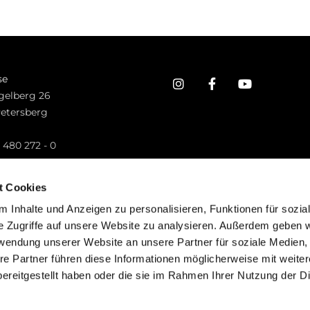
se
gelberg 26
Petersberg
n
 480 272 - 0
.petersberg@bistum-fulda.de
t Cookies
 Inhalte und Anzeigen zu personalisieren, Funktionen für sozia
e Zugriffe auf unsere Website zu analysieren. Außerdem geben w
rwendung unserer Website an unsere Partner für soziale Medien
re Partner führen diese Informationen möglicherweise mit weite
ereitgestellt haben oder die sie im Rahmen Ihrer Nutzung der D
mpressum
Datenschutzerklärung
ChurchDesk-Lo