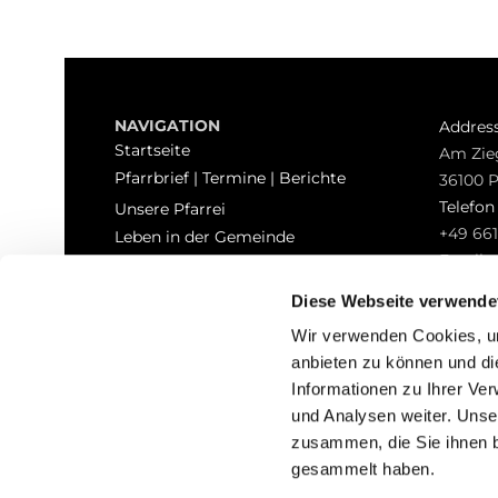
NAVIGATION
Addres
Startseite
Am Zie
Pfarrbrief | Termine | Berichte
36100 
Telefo
Unsere Pfarrei
+49 661
Leben in der Gemeinde
Email
Sakramente
pfarrei
Kontakt
Diese Webseite verwende
Hinweisgeberschutz
Wir verwenden Cookies, um
anbieten zu können und di
Informationen zu Ihrer Ve
und Analysen weiter. Unse
zusammen, die Sie ihnen b
I
gesammelt haben.