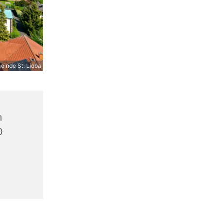
inde St. Lioba
m
0