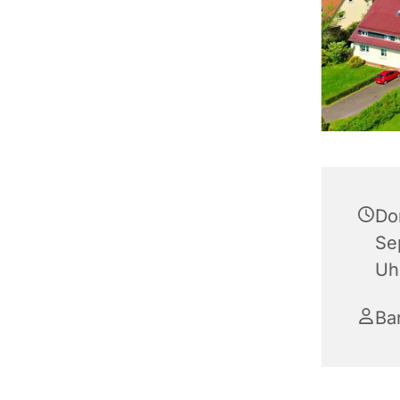
Do
Se
Uh
Ba