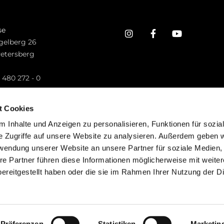
se
gelberg 26
Petersberg
n
 480 272 - 0
.petersberg@bistum-fulda.de
t Cookies
 Inhalte und Anzeigen zu personalisieren, Funktionen für sozia
e Zugriffe auf unsere Website zu analysieren. Außerdem geben w
rwendung unserer Website an unsere Partner für soziale Medien
re Partner führen diese Informationen möglicherweise mit weite
ereitgestellt haben oder die sie im Rahmen Ihrer Nutzung der D
mpressum
Datenschutzerklärung
ChurchDesk-Lo
Präferenzen
Statistiken
Marketin