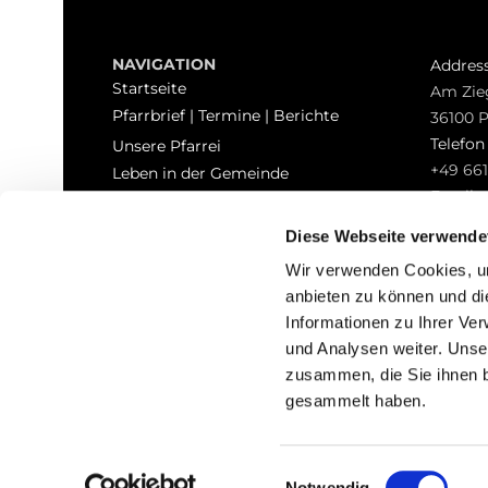
NAVIGATION
Addres
Startseite
Am Zie
Pfarrbrief | Termine | Berichte
36100 
Telefo
Unsere Pfarrei
+49 661
Leben in der Gemeinde
Email
Sakramente
pfarrei
Kontakt
Diese Webseite verwende
Hinweisgeberschutz
Wir verwenden Cookies, um
anbieten zu können und di
Informationen zu Ihrer Ve
und Analysen weiter. Unse
zusammen, die Sie ihnen b
I
gesammelt haben.
Einwilligungsauswahl
Notwendig