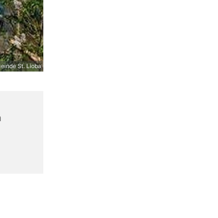
inde St. Lioba
n