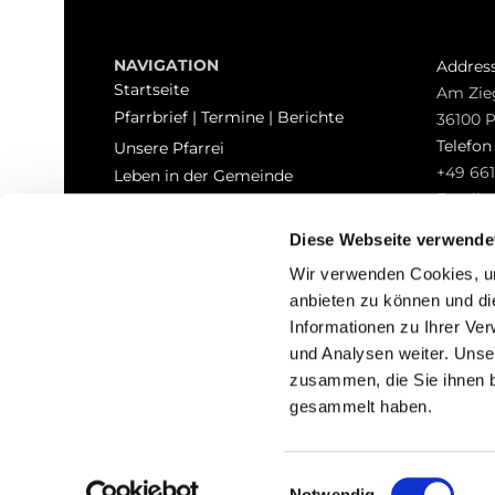
NAVIGATION
Addres
Startseite
Am Zie
Pfarrbrief | Termine | Berichte
36100 
Telefo
Unsere Pfarrei
+49 661
Leben in der Gemeinde
Email
Sakramente
pfarrei
Kontakt
Diese Webseite verwende
Hinweisgeberschutz
Wir verwenden Cookies, um
anbieten zu können und di
Informationen zu Ihrer Ve
und Analysen weiter. Unse
zusammen, die Sie ihnen b
I
gesammelt haben.
Einwilligungsauswahl
Notwendig