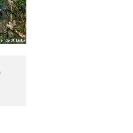
inde St. Lioba
n