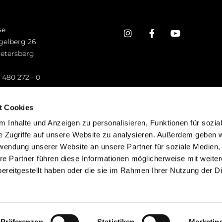
se
gelberg 26
Petersberg
n
 480 272 - 0
.petersberg@bistum-fulda.de
t Cookies
 Inhalte und Anzeigen zu personalisieren, Funktionen für sozia
e Zugriffe auf unsere Website zu analysieren. Außerdem geben w
rwendung unserer Website an unsere Partner für soziale Medien
re Partner führen diese Informationen möglicherweise mit weite
ereitgestellt haben oder die sie im Rahmen Ihrer Nutzung der D
mpressum
Datenschutzerklärung
ChurchDesk-Lo
Präferenzen
Statistiken
Marketin