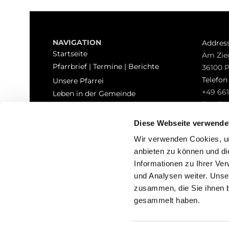
NAVIGATION
Addres
Startseite
Am Zie
Pfarrbrief | Termine | Berichte
36100 
Telefo
Unsere Pfarrei
+49 661
Leben in der Gemeinde
Email
Sakramente
pfarrei
Kontakt
Diese Webseite verwende
Hinweisgeberschutz
Wir verwenden Cookies, um
anbieten zu können und di
Informationen zu Ihrer Ve
und Analysen weiter. Unse
zusammen, die Sie ihnen b
I
gesammelt haben.