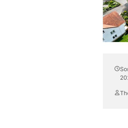
So
20
Th