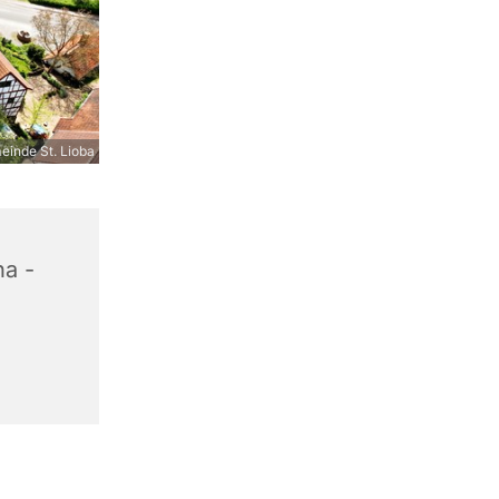
inde St. Lioba
na -