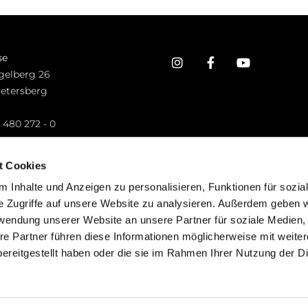
se
gelberg 26
Petersberg
n
 480 272 - 0
.petersberg@bistum-fulda.de
t Cookies
 Inhalte und Anzeigen zu personalisieren, Funktionen für sozia
e Zugriffe auf unsere Website zu analysieren. Außerdem geben w
rwendung unserer Website an unsere Partner für soziale Medien
re Partner führen diese Informationen möglicherweise mit weite
ereitgestellt haben oder die sie im Rahmen Ihrer Nutzung der D
mpressum
Datenschutzerklärung
ChurchDesk-Lo