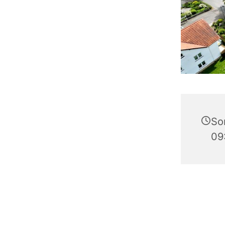
So
09