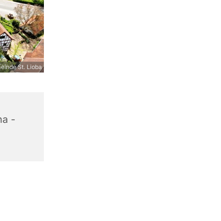
inde St. Lioba
na -