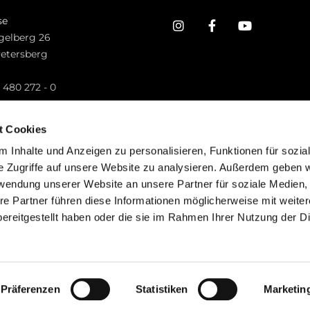
se
gelberg 26
Petersberg
n
 480 272 - 0
.petersberg@bistum-fulda.de
t Cookies
 Inhalte und Anzeigen zu personalisieren, Funktionen für sozia
e Zugriffe auf unsere Website zu analysieren. Außerdem geben w
rwendung unserer Website an unsere Partner für soziale Medien
re Partner führen diese Informationen möglicherweise mit weite
ereitgestellt haben oder die sie im Rahmen Ihrer Nutzung der D
mpressum
Datenschutzerklärung
ChurchDesk-Lo
Präferenzen
Statistiken
Marketin