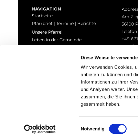
NAVIGATION
Addres
Startseite
Am Zie
Pfarrbrief | Termine | Berichte
36100 
Telefo
Unsere Pfarrei
+49 661
Leben in der Gemeinde
Email
Sakramente
pfarrei
Kontakt
Diese Webseite verwende
Hinweisgeberschutz
Wir verwenden Cookies, um
anbieten zu können und di
Informationen zu Ihrer Ve
und Analysen weiter. Unse
zusammen, die Sie ihnen b
I
gesammelt haben.
Einwilligungsauswahl
Notwendig