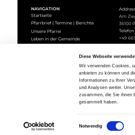
NAVIGATION
Addres
Startseite
Am Zie
Pfarrbrief | Termine | Berichte
36100 
Telefo
Unsere Pfarrei
+49 661
Leben in der Gemeinde
Email
Sakramente
pfarrei
Kontakt
Diese Webseite verwende
Hinweisgeberschutz
Wir verwenden Cookies, um
anbieten zu können und di
Informationen zu Ihrer Ve
und Analysen weiter. Unse
zusammen, die Sie ihnen b
I
gesammelt haben.
Einwilligungsauswahl
Notwendig