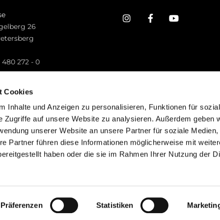
se
gelberg 26
Petersberg
n
 480 272 - 0
.petersberg@bistum-fulda.de
t Cookies
 Inhalte und Anzeigen zu personalisieren, Funktionen für sozia
e Zugriffe auf unsere Website zu analysieren. Außerdem geben w
rwendung unserer Website an unsere Partner für soziale Medien
re Partner führen diese Informationen möglicherweise mit weite
ereitgestellt haben oder die sie im Rahmen Ihrer Nutzung der D
mpressum
Datenschutzerklärung
ChurchDesk-Lo
Präferenzen
Statistiken
Marketin