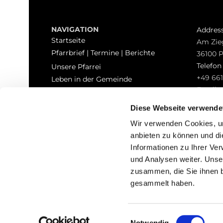
NAVIGATION
Addres
Startseite
Am Zie
Pfarrbrief | Termine | Berichte
36100 
Telefo
Unsere Pfarrei
+49 661
Leben in der Gemeinde
Email
Sakramente
pfarrei
Kontakt
Diese Webseite verwende
Hinweisgeberschutz
Wir verwenden Cookies, um
anbieten zu können und di
Informationen zu Ihrer Ve
und Analysen weiter. Unse
zusammen, die Sie ihnen b
I
gesammelt haben.
Einwilligungsauswahl
Notwendig