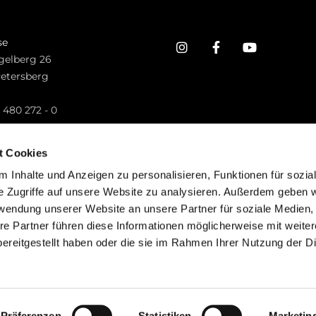
se
gelberg 26
Petersberg
n
 480 272 - 0
.petersberg@bistum-fulda.de
t Cookies
 Inhalte und Anzeigen zu personalisieren, Funktionen für sozia
e Zugriffe auf unsere Website zu analysieren. Außerdem geben w
rwendung unserer Website an unsere Partner für soziale Medien
re Partner führen diese Informationen möglicherweise mit weite
ereitgestellt haben oder die sie im Rahmen Ihrer Nutzung der D
mpressum
Datenschutzerklärung
ChurchDesk-Lo
Präferenzen
Statistiken
Marketin