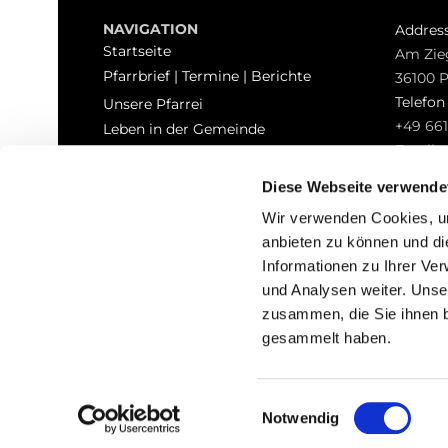
NAVIGATION
Addres
Startseite
Am Zie
Pfarrbrief | Termine | Berichte
36100 
Telefo
Unsere Pfarrei
+49 661
Leben in der Gemeinde
Email
Sakramente
pfarrei
Kontakt
Diese Webseite verwende
Hinweisgeberschutz
Wir verwenden Cookies, um
anbieten zu können und di
Informationen zu Ihrer Ve
und Analysen weiter. Unse
zusammen, die Sie ihnen b
I
gesammelt haben.
Einwilligungsauswahl
Notwendig