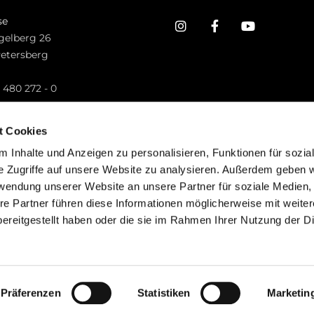
se
gelberg 26
Petersberg
n
 480 272 - 0
.petersberg@bistum-fulda.de
t Cookies
 Inhalte und Anzeigen zu personalisieren, Funktionen für sozia
e Zugriffe auf unsere Website zu analysieren. Außerdem geben w
rwendung unserer Website an unsere Partner für soziale Medien
re Partner führen diese Informationen möglicherweise mit weite
ereitgestellt haben oder die sie im Rahmen Ihrer Nutzung der D
mpressum
Datenschutzerklärung
ChurchDesk-Lo
Präferenzen
Statistiken
Marketin