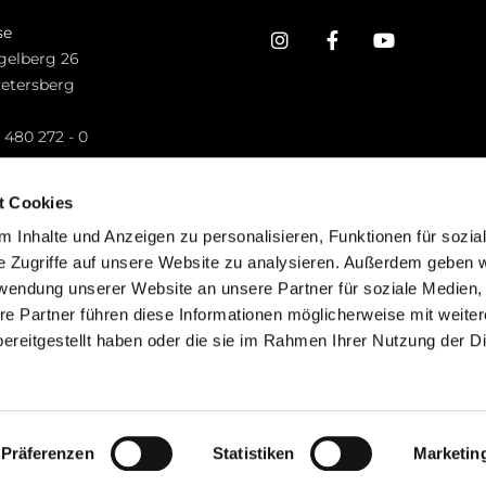
se
gelberg 26
Petersberg
n
 480 272 - 0
.petersberg@bistum-fulda.de
t Cookies
 Inhalte und Anzeigen zu personalisieren, Funktionen für sozia
e Zugriffe auf unsere Website zu analysieren. Außerdem geben w
rwendung unserer Website an unsere Partner für soziale Medien
re Partner führen diese Informationen möglicherweise mit weite
ereitgestellt haben oder die sie im Rahmen Ihrer Nutzung der D
mpressum
Datenschutzerklärung
ChurchDesk-Lo
Präferenzen
Statistiken
Marketin