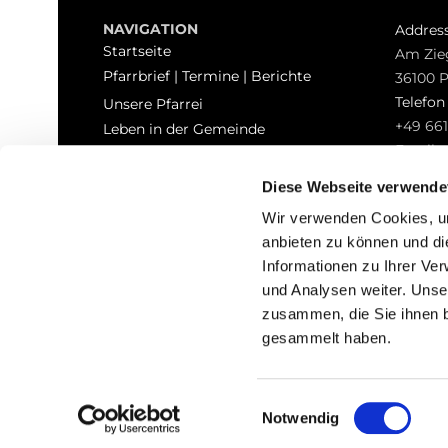
NAVIGATION
Addres
Startseite
Am Zie
Pfarrbrief | Termine | Berichte
36100 
Telefo
Unsere Pfarrei
+49 661
Leben in der Gemeinde
Email
Sakramente
pfarrei
Kontakt
Diese Webseite verwende
Hinweisgeberschutz
Wir verwenden Cookies, um
anbieten zu können und di
Informationen zu Ihrer Ve
und Analysen weiter. Unse
zusammen, die Sie ihnen b
I
gesammelt haben.
Einwilligungsauswahl
Notwendig