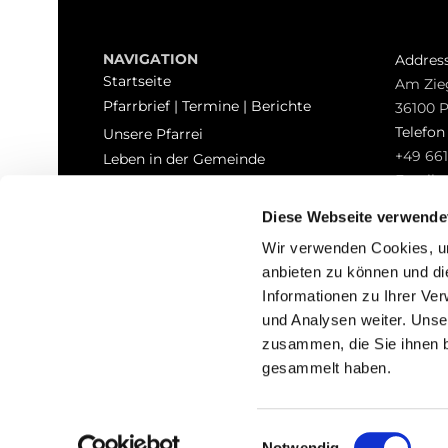
NAVIGATION
Addres
Startseite
Am Zie
Pfarrbrief | Termine | Berichte
36100 
Telefo
Unsere Pfarrei
+49 661
Leben in der Gemeinde
Email
Sakramente
pfarrei
Kontakt
Diese Webseite verwende
Hinweisgeberschutz
Wir verwenden Cookies, um
anbieten zu können und di
Informationen zu Ihrer Ve
und Analysen weiter. Unse
zusammen, die Sie ihnen b
I
gesammelt haben.
Einwilligungsauswahl
Notwendig