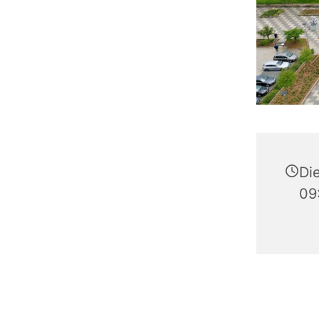
Di
09