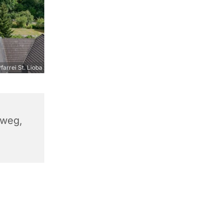
farrei St. Lioba
sweg,