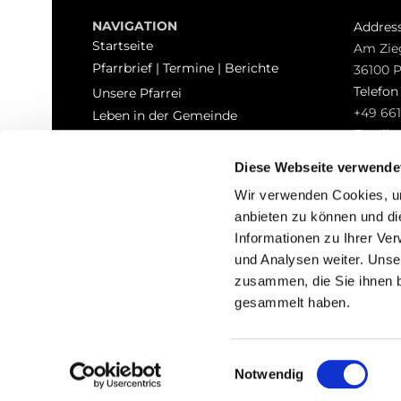
NAVIGATION
Addres
Startseite
Am Zie
Pfarrbrief | Termine | Berichte
36100 
Telefo
Unsere Pfarrei
+49 661
Leben in der Gemeinde
Email
Sakramente
pfarrei
Kontakt
Diese Webseite verwende
Hinweisgeberschutz
Wir verwenden Cookies, um
anbieten zu können und di
Informationen zu Ihrer Ve
und Analysen weiter. Unse
zusammen, die Sie ihnen b
I
gesammelt haben.
Einwilligungsauswahl
Notwendig