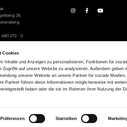
se
gelberg 26
Petersberg
n
 480 272 - 0
.petersberg@bistum-fulda.de
t Cookies
 Inhalte und Anzeigen zu personalisieren, Funktionen für sozia
e Zugriffe auf unsere Website zu analysieren. Außerdem geben w
rwendung unserer Website an unsere Partner für soziale Medien
re Partner führen diese Informationen möglicherweise mit weite
ereitgestellt haben oder die sie im Rahmen Ihrer Nutzung der D
mpressum
Datenschutzerklärung
ChurchDesk-Lo
Präferenzen
Statistiken
Marketin