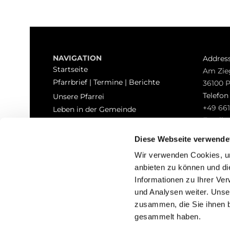
NAVIGATION
Addres
Startseite
Am Zie
Pfarrbrief | Termine | Berichte
36100 
Telefo
Unsere Pfarrei
+49 661
Leben in der Gemeinde
Email
Sakramente
pfarrei
Kontakt
Diese Webseite verwende
Hinweisgeberschutz
Wir verwenden Cookies, um
anbieten zu können und di
Informationen zu Ihrer Ve
und Analysen weiter. Unse
zusammen, die Sie ihnen b
I
gesammelt haben.