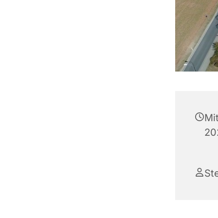
Mi
20
St