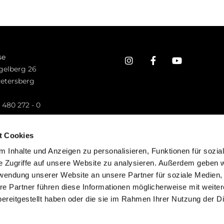
se
gelberg 26
Petersberg
n
 480 272 - 0
.petersberg@bistum-fulda.de
t Cookies
 Inhalte und Anzeigen zu personalisieren, Funktionen für sozia
e Zugriffe auf unsere Website zu analysieren. Außerdem geben w
rwendung unserer Website an unsere Partner für soziale Medien
re Partner führen diese Informationen möglicherweise mit weite
ereitgestellt haben oder die sie im Rahmen Ihrer Nutzung der D
mpressum
Datenschutzerklärung
ChurchDesk-Lo