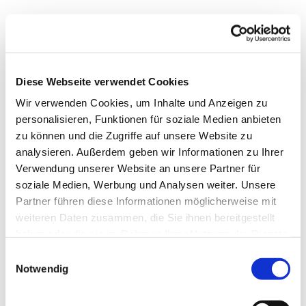
Diese Webseite verwendet Cookies
Wir verwenden Cookies, um Inhalte und Anzeigen zu
personalisieren, Funktionen für soziale Medien anbieten
zu können und die Zugriffe auf unsere Website zu
analysieren. Außerdem geben wir Informationen zu Ihrer
Verwendung unserer Website an unsere Partner für
soziale Medien, Werbung und Analysen weiter. Unsere
Dies könnte Sie auch
Partner führen diese Informationen möglicherweise mit
interessieren
weiteren Daten zusammen, die Sie ihnen bereitgestellt
haben oder die sie im Rahmen Ihrer Nutzung der Dienste
gesammelt haben.
Einwilligungsauswahl
Notwendig