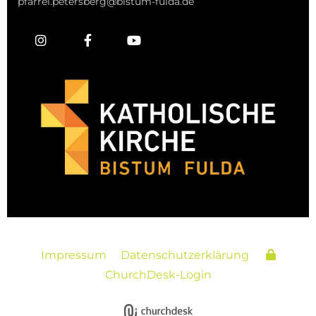
pfarrei.petersberg@bistum-fulda.de
Impressum
Datenschutzerklärung
ChurchDesk-Login