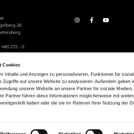
se
gelberg 26
Petersberg
n
 480 272 - 0
.petersberg@bistum-fulda.de
t Cookies
 Inhalte und Anzeigen zu personalisieren, Funktionen für sozia
e Zugriffe auf unsere Website zu analysieren. Außerdem geben w
rwendung unserer Website an unsere Partner für soziale Medien
re Partner führen diese Informationen möglicherweise mit weite
ereitgestellt haben oder die sie im Rahmen Ihrer Nutzung der D
mpressum
Datenschutzerklärung
ChurchDesk-Lo
Präferenzen
Statistiken
Marketin