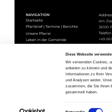
NAVIGATION
Addres
Startseite
Am Zie
Pfarrbrief | Termine | Berichte
36100 
Telefo
Unsere Pfarrei
+49 661
Leben in der Gemeinde
Email
Sakramente
pfarrei
Kontakt
Diese Webseite verwende
Hinweisgeberschutz
Wir verwenden Cookies, um
anbieten zu können und di
Informationen zu Ihrer Ve
und Analysen weiter. Unse
zusammen, die Sie ihnen b
I
gesammelt haben.
Einwilligungsauswahl
Notwendig