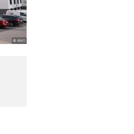
© AWO