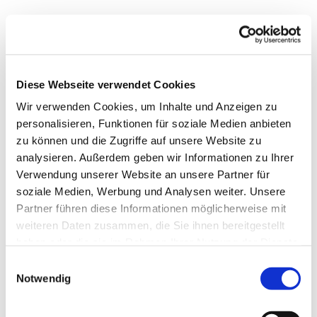
Diese Webseite verwendet Cookies
Wir verwenden Cookies, um Inhalte und Anzeigen zu
personalisieren, Funktionen für soziale Medien anbieten
zu können und die Zugriffe auf unsere Website zu
analysieren. Außerdem geben wir Informationen zu Ihrer
Verwendung unserer Website an unsere Partner für
soziale Medien, Werbung und Analysen weiter. Unsere
Dies könnte Sie auch
Partner führen diese Informationen möglicherweise mit
interessieren
weiteren Daten zusammen, die Sie ihnen bereitgestellt
haben oder die sie im Rahmen Ihrer Nutzung der Dienste
gesammelt haben.
Einwilligungsauswahl
Notwendig