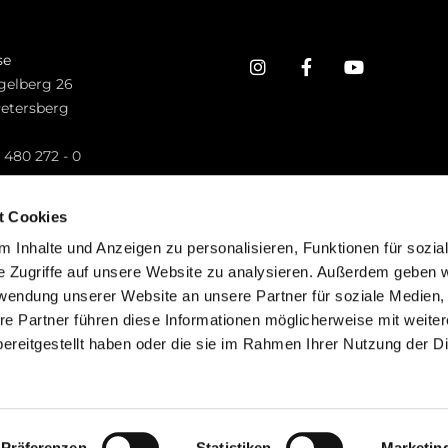
se
gelberg 26
Petersberg
n
 480 272 - 0
.petersberg@bistum-fulda.de
t Cookies
 Inhalte und Anzeigen zu personalisieren, Funktionen für sozia
e Zugriffe auf unsere Website zu analysieren. Außerdem geben w
rwendung unserer Website an unsere Partner für soziale Medien
re Partner führen diese Informationen möglicherweise mit weite
ereitgestellt haben oder die sie im Rahmen Ihrer Nutzung der D
mpressum
Datenschutzerklärung
ChurchDesk-Lo
Präferenzen
Statistiken
Marketin