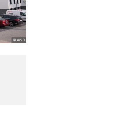
© AWO