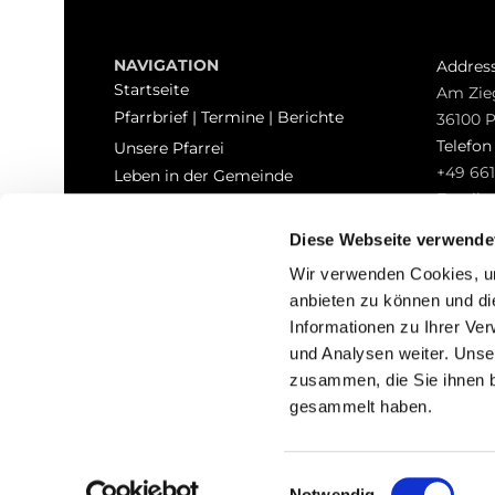
NAVIGATION
Addres
Startseite
Am Zie
Pfarrbrief | Termine | Berichte
36100 
Telefo
Unsere Pfarrei
+49 661
Leben in der Gemeinde
Email
Sakramente
pfarrei
Kontakt
Diese Webseite verwende
Hinweisgeberschutz
Wir verwenden Cookies, um
anbieten zu können und di
Informationen zu Ihrer Ve
und Analysen weiter. Unse
zusammen, die Sie ihnen b
I
gesammelt haben.
Einwilligungsauswahl
Notwendig