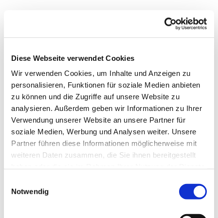
Diese Webseite verwendet Cookies
Wir verwenden Cookies, um Inhalte und Anzeigen zu
personalisieren, Funktionen für soziale Medien anbieten
zu können und die Zugriffe auf unsere Website zu
analysieren. Außerdem geben wir Informationen zu Ihrer
Verwendung unserer Website an unsere Partner für
soziale Medien, Werbung und Analysen weiter. Unsere
Dies könnte Sie auch
Partner führen diese Informationen möglicherweise mit
interessieren
weiteren Daten zusammen, die Sie ihnen bereitgestellt
haben oder die sie im Rahmen Ihrer Nutzung der Dienste
gesammelt haben.
Einwilligungsauswahl
Notwendig