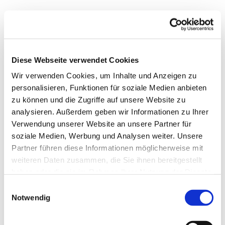
Diese Webseite verwendet Cookies
Wir verwenden Cookies, um Inhalte und Anzeigen zu
personalisieren, Funktionen für soziale Medien anbieten
zu können und die Zugriffe auf unsere Website zu
analysieren. Außerdem geben wir Informationen zu Ihrer
Verwendung unserer Website an unsere Partner für
soziale Medien, Werbung und Analysen weiter. Unsere
Dies könnte Sie auch
Partner führen diese Informationen möglicherweise mit
interessieren
weiteren Daten zusammen, die Sie ihnen bereitgestellt
haben oder die sie im Rahmen Ihrer Nutzung der Dienste
gesammelt haben.
Einwilligungsauswahl
Notwendig