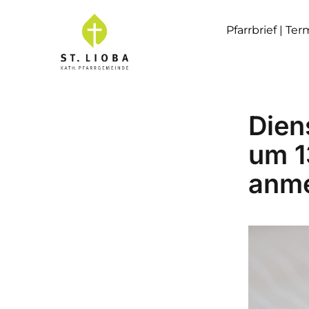
Pfarrbrief | Te
Dien
um 1
anm