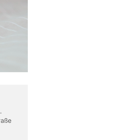
.
raße