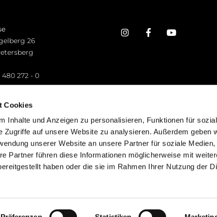
se
gelberg 26
Petersberg
n
 480 272 - 0
.petersberg@bistum-fulda.de
t Cookies
 Inhalte und Anzeigen zu personalisieren, Funktionen für sozia
e Zugriffe auf unsere Website zu analysieren. Außerdem geben w
rwendung unserer Website an unsere Partner für soziale Medien
re Partner führen diese Informationen möglicherweise mit weite
ereitgestellt haben oder die sie im Rahmen Ihrer Nutzung der D
mpressum
Datenschutzerklärung
ChurchDesk-Lo
Präferenzen
Statistiken
Marketin