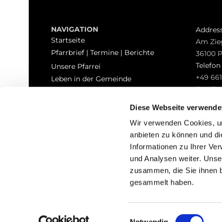
NAVIGATION
Addres
Startseite
Am Zie
Pfarrbrief | Termine | Berichte
36100 
Telefo
Unsere Pfarrei
+49 661
Leben in der Gemeinde
Email
Sakramente
pfarrei
Kontakt
Diese Webseite verwende
Hinweisgeberschutz
Wir verwenden Cookies, um
anbieten zu können und di
Informationen zu Ihrer Ve
und Analysen weiter. Unse
zusammen, die Sie ihnen b
I
gesammelt haben.
Einwilligungsauswahl
Notwendig