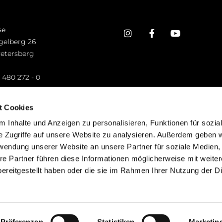
se
gelberg 26
Petersberg
n
 480 272 - 0
.petersberg@bistum-fulda.de
t Cookies
 Inhalte und Anzeigen zu personalisieren, Funktionen für sozia
e Zugriffe auf unsere Website zu analysieren. Außerdem geben w
rwendung unserer Website an unsere Partner für soziale Medien
re Partner führen diese Informationen möglicherweise mit weite
ereitgestellt haben oder die sie im Rahmen Ihrer Nutzung der D
mpressum
Datenschutzerklärung
ChurchDesk-Lo
Präferenzen
Statistiken
Marketin