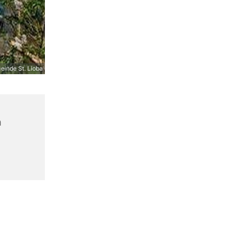
inde St. Lioba
n