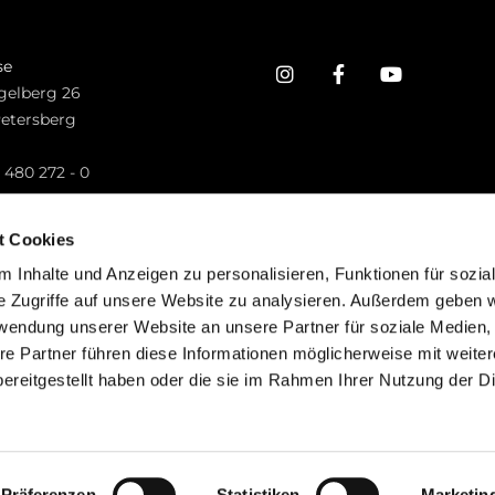
se
gelberg 26
Petersberg
n
 480 272 - 0
.petersberg@bistum-fulda.de
t Cookies
 Inhalte und Anzeigen zu personalisieren, Funktionen für sozia
e Zugriffe auf unsere Website zu analysieren. Außerdem geben w
rwendung unserer Website an unsere Partner für soziale Medien
re Partner führen diese Informationen möglicherweise mit weite
ereitgestellt haben oder die sie im Rahmen Ihrer Nutzung der D
mpressum
Datenschutzerklärung
ChurchDesk-Lo
Präferenzen
Statistiken
Marketin