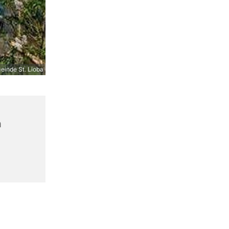
inde St. Lioba
n