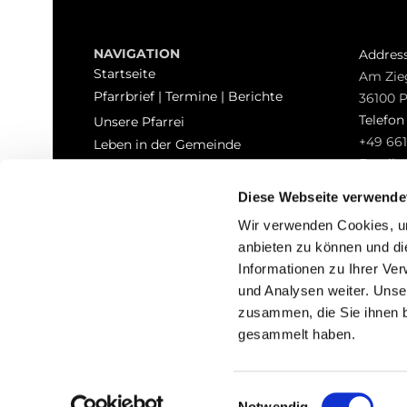
NAVIGATION
Addres
Startseite
Am Zie
Pfarrbrief | Termine | Berichte
36100 
Telefo
Unsere Pfarrei
+49 661
Leben in der Gemeinde
Email
Sakramente
pfarrei
Kontakt
Diese Webseite verwende
Hinweisgeberschutz
Wir verwenden Cookies, um
anbieten zu können und di
Informationen zu Ihrer Ve
und Analysen weiter. Unse
zusammen, die Sie ihnen b
I
gesammelt haben.
Einwilligungsauswahl
Notwendig